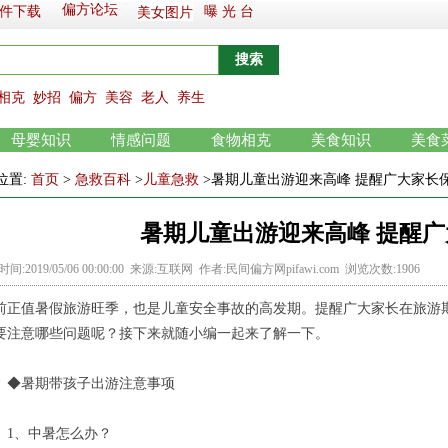
偏方论坛
件下载
曝 光 台
美女图片
相克
妙招
偏方
美容
老人
养生
母婴知识
情感问题
食物相克
美食知识
美食
位置:
首页
>
急救百科
>
儿童急救
>暑期儿童出游迎来高峰 提醒广大家长
暑期儿童出游迎来高峰 提醒
间:2019/05/06 00:00:00 来源:互联网 作者:民间偏方网pifawi.com 浏览次数:1906
前正值暑假旅游旺季，也是儿童安全事故的高发期。提醒广大家长在旅游
要注意哪些问题呢？接下来就随小编一起来了解一下。
暑期带孩子出游注意事项
、中暑怎么办？