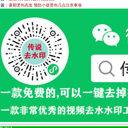
一篇：
暑期烫伤高发 预防小孩烫伤几点注意事项