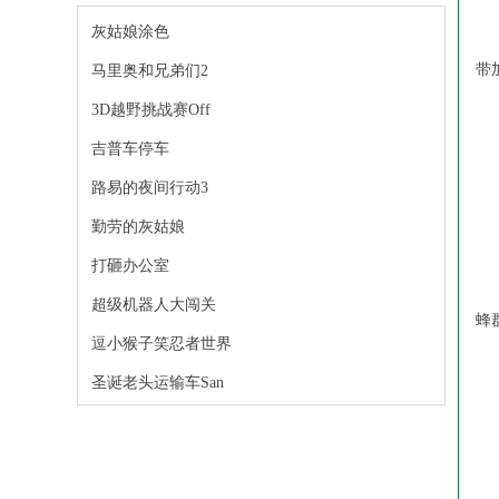
灰姑娘涂色
①
带
马里奥和兄弟们2
3D越野挑战赛Off
②
吉普车停车
③
路易的夜间行动3
勤劳的灰姑娘
3
打砸办公室
若
超级机器人大闯关
蜂
逗小猴子笑忍者世界
应
圣诞老头运输车San
①
②