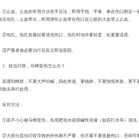
止血。止血的常用方法有手压法，即用手指、手掌、拳在伤口附近一侧
加压包扎；止血带法，即用弹性止血带在伤口近心脏的大血管上止血。
包扎。包扎前最好要清洗伤口，包扎时动作要轻柔，松紧要适度。
严重者做必要治疗后应立即送医院。
、蚊虫叮咬，马蜂蜇伤怎么办？
遇到蜂群，不要大声叫喊，四处奔逃。要镇静，不要惊慌奔跑，更不要
群散去再行处理。
对方法：
若不小心被马蜂蜇伤，先用肥皂水或弱碱性溶液（如苏打水等）清洗
大部分昆虫叮咬导致的外伤都不严重，但尽量不要抓挠伤口，否则可能