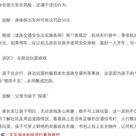
存在很大安全风险，还属于违法行为。
醒：身体探出车外可依法罚款50元
据《道路交通安全法实施条例》第77条规定，机动车行驶中，乘坐机
50元。如果驾车，应让幼儿坐在后座并使用安全座椅，最好一人开车，另
区3：在路边玩耍嬉戏
子在步行、路边玩耍时极易发生道路交通伤害事故。这是因为孩子的个
会“视而不见”，从而酿成悲剧。
醒：父母为孩子“探路”
长应让孩子明白，无论游戏多么有趣，都不可上路玩耍。这一原则不仅
前了解社区及周边道路情况，看看路上是否有足够的交通信号灯、人行横
路玩耍。孩子可穿上鲜艳的衣服或在衣服、书包上挂上反光物件，让司机
一篇：
宝宝溺水如何进行紧急救护