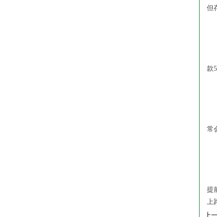
但
提
根
款
误
孩
常
提
家
提
上
上