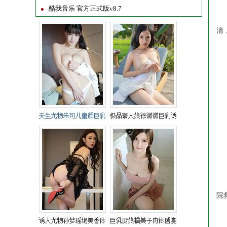
酷我音乐 官方正式版v8.7
暑
清
应
①
②
③
2
暑
院
应