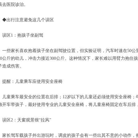
该去医院诊治。
出行注意避免这几个误区
区1：抱孩子坐副驾
些家长喜欢抱着孩子坐在副驾驶位置，但实验证明，汽车时速在50公里
10公斤的幼儿，冲击力接近300公斤。这种情况下，家长难以用臂力抱
子造成伤害。
醒：儿童乘车应使用安全座椅
童乘车最安全的位置在后排；12岁以下的儿童还必须使用安全座椅；年
独开车带孩子，最好使用专业的儿童安全座椅，将儿童座椅固定在车后排
区2：天窗观景很“拉风”
长驾车载孩子外出游玩时，调皮的孩子会有一些出其不意的小动作，例