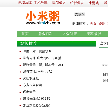
电脑故障
手机故障
民间偏方
软
给我留言
小游戏
例如
搜索：
美女
婆媳
首页
急救百科
大众健康
美容减肥
站长推荐
当前
伴曲一对一视频软件
影音先锋-强大的P2P云3D播
酷狗音乐（新）版本号：v9.1
发表时
爱奇艺 -版本号：v7.2
目
火山极速版
需
东方头条官网
闪电盒子
◆
影音先锋 9.9.992 P2
1
加速浏览器(安全版)