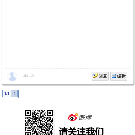
abc123
回复
编辑
1/1
1