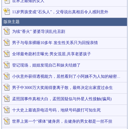
世界上最矮的女人
11岁男孩变成“石头人”，父母说出真相后令人感到意外
版块主题
为续“香火” 婆婆导演乱伦丑剧
男子与母亲裸睡10多年 发生性关系只为回报亲情
全球最奇葩村庄曝光:男女混居,共享老婆孩子
登记现场，姐姐发现自己和妹夫结婚了
小伙意外获得透视能力，居然看到了小阿姨不为人知的秘密...
男子中3000万大奖闹得妻离子散，最终决定出家度过余生
孟照国事件真相大白，孟照国疑似与外星人性接触(骗局)
十大史上最诡异电话号码，地狱号码拨打可知生死
世界上第一个“裸体”健身房，去健身的男女都是一丝不挂