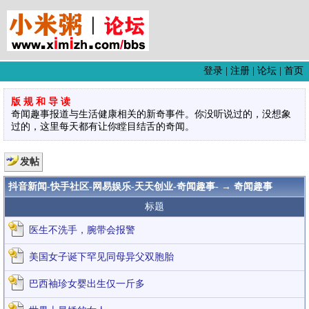
登录
|
注册
|
论坛
|
首页
版 规 和 导 读
奇闻趣事报道与生活健康相关的新奇事件。你没听说过的，没想象
过的，这里每天都有让你瞠目结舌的奇闻。
发帖
抖音新闻-快手社区-网易娱乐-天天创业-奇闻趣事-
→ 奇闻趣事
标题
医生不洗手，腕带会报警
美国女子诞下罕见同母异父双胞胎
巴西袖珍女婴出生仅一斤多