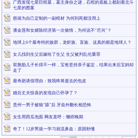
广西发现七星巨棺墓，墓主身份之谜，石棺的底板上都刻着北斗
七星的图案
慈禧为自己定制的一副棺材 为何到死都没用上
潘金莲和女婿陈经济第一次偷情，为何说不“尽兴”？
地球上6个最奇特的族群，龙虾族、盲族、这真的都是地球人？
女儿找到生父后嫁给了生父 生父被判乱伦重罪
双胞胎儿子长得不一样，宝爸坚持亲子鉴定，结果出来后宝妈却
走了
最奇葩请假理由：致我终将逝去的包皮
婚后丈夫惊喜的发现自己怀孕了？
贵州一男子被狼“舔”后 牙齿外翻长相恐怖
女生用西瓜泡面 网友直呼：懒癌晚期
奇了！12岁男孩一学习就流鼻血：原因秒懂