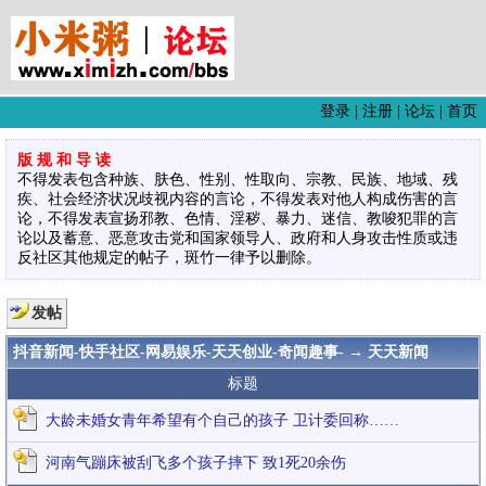
登录
|
注册
|
论坛
|
首页
版 规 和 导 读
不得发表包含种族、肤色、性别、性取向、宗教、民族、地域、残
疾、社会经济状况歧视内容的言论，不得发表对他人构成伤害的言
论，不得发表宣扬邪教、色情、淫秽、暴力、迷信、教唆犯罪的言
论以及蓄意、恶意攻击党和国家领导人、政府和人身攻击性质或违
反社区其他规定的帖子，斑竹一律予以删除。
发帖
抖音新闻-快手社区-网易娱乐-天天创业-奇闻趣事-
→ 天天新闻
标题
大龄未婚女青年希望有个自己的孩子 卫计委回称……
河南气蹦床被刮飞多个孩子摔下 致1死20余伤