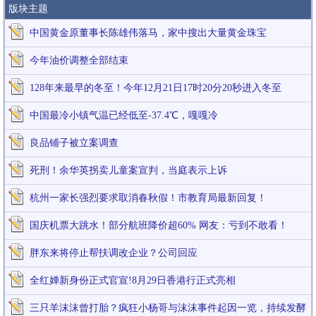
版块主题
中国黄金原董事长陈雄伟落马，家中搜出大量黄金珠宝
今年油价调整全部结束
128年来最早的冬至！今年12月21日17时20分20秒进入冬至
中国最冷小镇气温已经低至-37.4℃，嘎嘎冷
良品铺子被立案调查
死刑！余华英拐卖儿童案宣判，当庭表示上诉
杭州一家长强烈要求取消春秋假！市教育局最新回复！
国庆机票大跳水！部分航班降价超60% 网友：亏到不敢看！
胖东来将停止帮扶调改企业？公司回应
全红婵新身份正式官宣!8月29日香港行正式亮相
三只羊沫沫曾打胎？疯狂小杨哥与沫沫事件起因一览，持续发酵