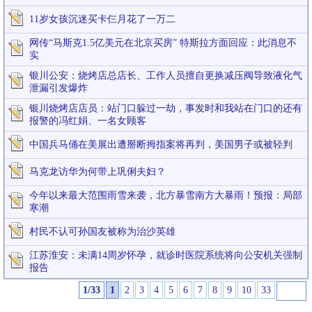
11岁女孩沉迷买卡仨月花了一万二
网传“马斯克1.5亿美元在北京买房” 特斯拉方面回应：此消息不
实
银川公安：烧烤店总店长、工作人员擅自更换减压阀导致液化气
泄漏引发爆炸
银川烧烤店店员：站门口躲过一劫，事发时和我站在门口的还有
报警的冯红娟、一名女顾客
中国兵马俑在美展出遭掰断拇指案将再判，美国男子或被轻判
马克龙访华为何带上巩俐夫妇？
今年以来最大范围雨雪来袭，北方暴雪南方大暴雨！预报：局部
寒潮
村民不认可孙国友被称为治沙英雄
江苏淮安：未满14周岁怀孕，就诊时医院系统将向公安机关强制
报告
1/33
1
2
3
4
5
6
7
8
9
10
33