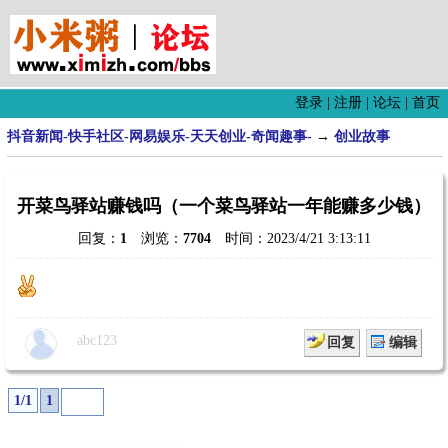
登录
|
注册
|
论坛
|
首页
抖音新闻-快手社区-网易娱乐-天天创业-奇闻趣事-
→
创业故事
开菜鸟驿站赚钱吗（一个菜鸟驿站一年能赚多少钱）
回复：
1
浏览：
7704
时间：2023/4/21 3:13:11
abc123
回复
编辑
1/1
1