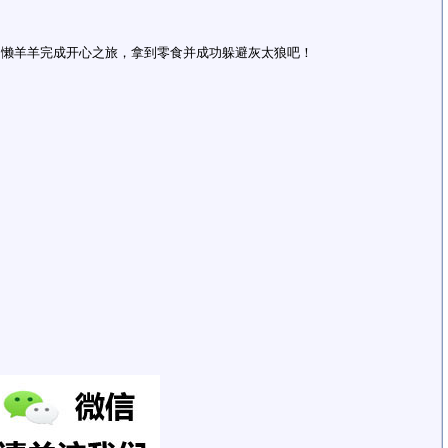
和懒羊羊完成开心之旅，拿到零食并成功躲避灰太狼吧！