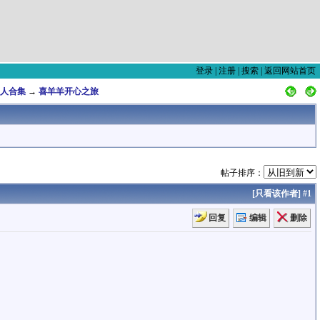
登录
|
注册
|
搜索
|
返回网站首页
人合集
→
喜羊羊开心之旅
帖子排序：
[
只看该作者
]
#1
回复
编辑
删除