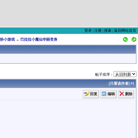
登录
|
注册
|
搜索
|
返回网站首页
扮小游戏
→
巴拉拉小魔仙华丽变身
帖子排序：
[
只看该作者
]
#1
回复
编辑
删除