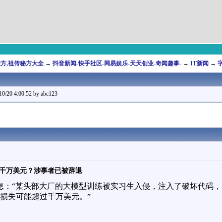
,验方,祖传秘方大全
→
抖音新闻-快手社区-网易娱乐-天天创业-奇闻趣事-
→
IT新闻
→
4:00:52 by abc123
千万美元？涉事者已被辞退
消息：“某头部大厂的大模型训练被实习生入侵，注入了破坏代码
的损失可能超过千万美元。”