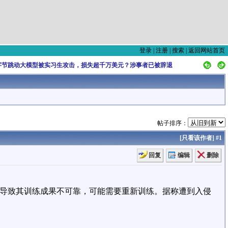
登录
|
注册
|
搜索
|
返回网站首页
字节跳动大模型被实习生攻击，损失超千万美元？涉事者已被辞退
帖子排序：
[
只看该作者
]
#1
回复
编辑
删除
，导致其训练成果不可靠，可能需要重新训练。据称遭到入侵