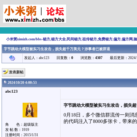
小米粥ximizh.com/bbs-秘方,秘方大全,民间秘方,祖传秘方,免费秘方,偏方,偏方网
字节跳动大模型被实习生攻击，损失超千万美元？涉事者已被辞退
发起人：abc123 回复数：
0
浏览数：
4307
最后更新：2024/10/20 
发表新帖
2024/10/20 4:00:53
abc123
字节跳动大模型被实习生攻击，损失超
0月18日，多个微信群流传一则
的代码注入了8000多张卡，带来
角 色：超级版主
发 帖 数：1919
注册时间：2015/1/31