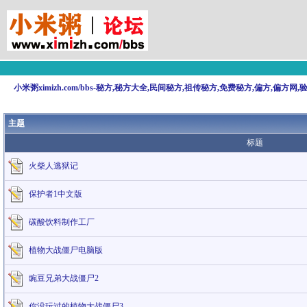
小米粥ximizh.com/bbs-秘方,秘方大全,民间秘方,祖传秘方,免费秘方,偏方,偏方网
主题
标题
火柴人逃狱记
保护者1中文版
碳酸饮料制作工厂
植物大战僵尸电脑版
豌豆兄弟大战僵尸2
你没玩过的植物大战僵尸3