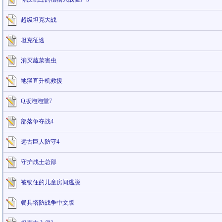
超级坦克大战
坦克征途
消灭蔬菜害虫
地狱直升机救援
Q版泡泡堂7
部落争夺战4
远古巨人防守4
守护战士总部
被锁住的儿童房间逃脱
餐具塔防战争中文版