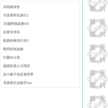
灰姑娘涂色
马里奥和兄弟们2
3D越野挑战赛Off
吉普车停车
路易的夜间行动3
勤劳的灰姑娘
打砸办公室
超级机器人大闯关
逗小猴子笑忍者世界
圣诞老头运输车San