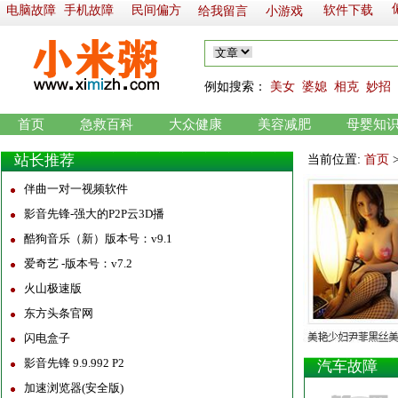
电脑故障
手机故障
民间偏方
软件下载
给我留言
小游戏
例如
搜索：
美女
婆媳
相克
妙招
首页
急救百科
大众健康
美容减肥
母婴知
站长推荐
当前位置:
首页
伴曲一对一视频软件
影音先锋-强大的P2P云3D播
酷狗音乐（新）版本号：v9.1
爱奇艺 -版本号：v7.2
火山极速版
东方头条官网
闪电盒子
影音先锋 9.9.992 P2
汽车故障
加速浏览器(安全版)