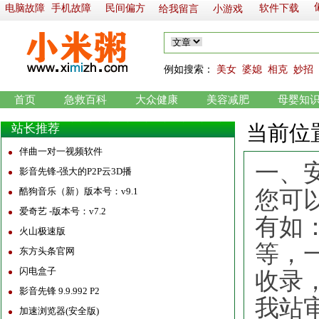
电脑故障
手机故障
民间偏方
软件下载
给我留言
小游戏
例如
搜索：
美女
婆媳
相克
妙招
首页
急救百科
大众健康
美容减肥
母婴知
当前位
站长推荐
伴曲一对一视频软件
一、
影音先锋-强大的P2P云3D播
酷狗音乐（新）版本号：v9.1
您可
爱奇艺 -版本号：v7.2
有如
火山极速版
等，
东方头条官网
闪电盒子
收录
影音先锋 9.9.992 P2
我站
加速浏览器(安全版)