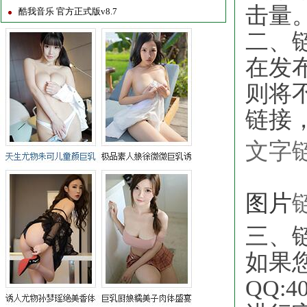
击量
酷我音乐 官方正式版v8.7
二、
在发
则将
链接
文字链
图片
三、
如果
QQ:4