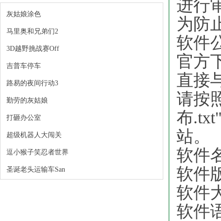
进行
灰姑娘涂色
为防
马里奥和兄弟们2
软件
3D越野挑战赛Off
官方
吉普车停车
直接
路易的夜间行动3
请按
勤劳的灰姑娘
布.t
打砸办公室
站。
超级机器人大闯关
软件
逗小猴子笑忍者世界
软件
圣诞老头运输车San
软件大
软件