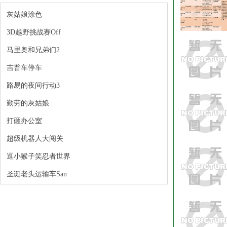
灰姑娘涂色
3D越野挑战赛Off
马里奥和兄弟们2
吉普车停车
路易的夜间行动3
勤劳的灰姑娘
打砸办公室
超级机器人大闯关
逗小猴子笑忍者世界
圣诞老头运输车San