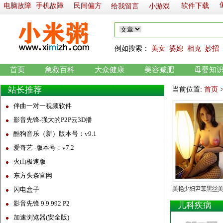
电脑故障
手机故障
民间偏方
软件下载
给我留言
小游戏
例如
搜索：
美女
婆媳
相克
妙招
首页
急救百科
大众健康
美容减肥
母婴知
站长推荐
当前位置:
首页
伴曲一对一视频软件
影音先锋-强大的P2P云3D播
酷狗音乐（新）版本号：v9.1
爱奇艺 -版本号：v7.2
火山极速版
东方头条官网
闪电盒子
影音先锋 9.9.992 P2
儿科疾病
加速浏览器(安全版)