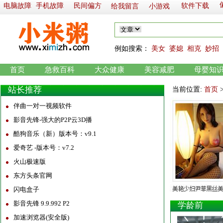
电脑故障
手机故障
民间偏方
软件下载
给我留言
小游戏
例如
搜索：
美女
婆媳
相克
妙招
首页
急救百科
大众健康
美容减肥
母婴知
站长推荐
当前位置:
首页
伴曲一对一视频软件
影音先锋-强大的P2P云3D播
酷狗音乐（新）版本号：v9.1
爱奇艺 -版本号：v7.2
火山极速版
东方头条官网
闪电盒子
影音先锋 9.9.992 P2
学龄前
加速浏览器(安全版)