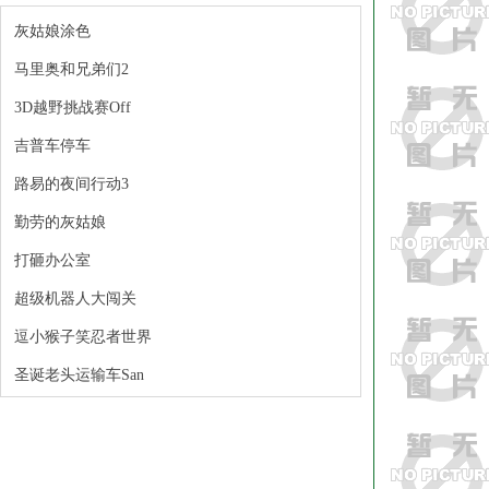
灰姑娘涂色
马里奥和兄弟们2
3D越野挑战赛Off
吉普车停车
路易的夜间行动3
勤劳的灰姑娘
打砸办公室
超级机器人大闯关
逗小猴子笑忍者世界
圣诞老头运输车San