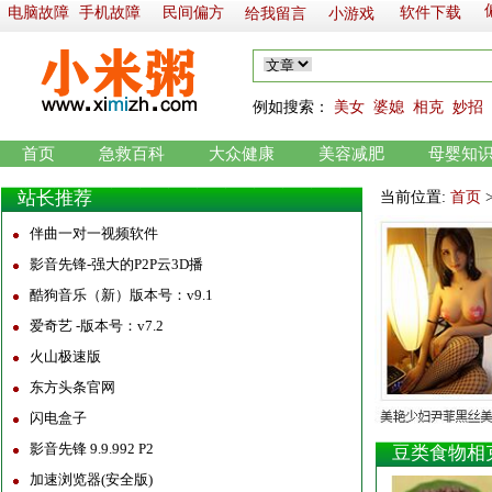
电脑故障
手机故障
民间偏方
软件下载
给我留言
小游戏
例如
搜索：
美女
婆媳
相克
妙招
首页
急救百科
大众健康
美容减肥
母婴知
站长推荐
当前位置:
首页
伴曲一对一视频软件
影音先锋-强大的P2P云3D播
酷狗音乐（新）版本号：v9.1
爱奇艺 -版本号：v7.2
火山极速版
东方头条官网
闪电盒子
影音先锋 9.9.992 P2
豆类食物相
加速浏览器(安全版)