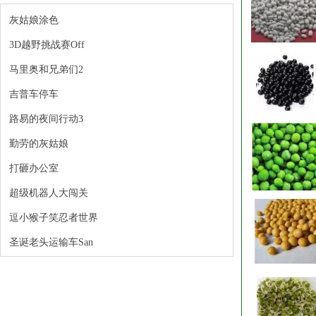
灰姑娘涂色
3D越野挑战赛Off
马里奥和兄弟们2
吉普车停车
路易的夜间行动3
勤劳的灰姑娘
打砸办公室
超级机器人大闯关
逗小猴子笑忍者世界
圣诞老头运输车San