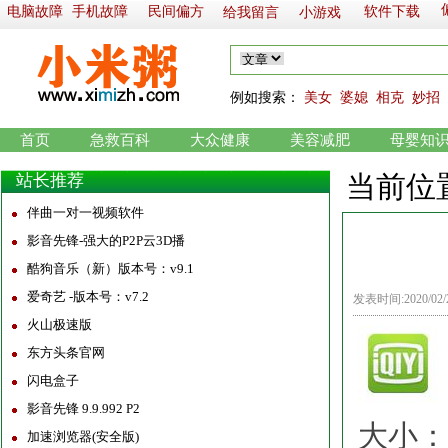
电脑故障
手机故障
民间偏方
软件下载
给我留言
小游戏
例如
搜索：
美女
婆媳
相克
妙招
首页
急救百科
大众健康
美容减肥
母婴知
当前位
站长推荐
伴曲一对一视频软件
影音先锋-强大的P2P云3D播
酷狗音乐（新）版本号：v9.1
爱奇艺 -版本号：v7.2
发表时间:2020/02
火山极速版
东方头条官网
闪电盒子
影音先锋 9.9.992 P2
大小：31
加速浏览器(安全版)