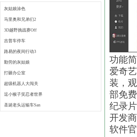
灰姑娘涂色
马里奥和兄弟们2
3D越野挑战赛Off
吉普车停车
路易的夜间行动3
功能简
勤劳的灰姑娘
爱奇艺
打砸办公室
装，观
超级机器人大闯关
部免费
逗小猴子笑忍者世界
纪录片
圣诞老头运输车San
开发商
软件