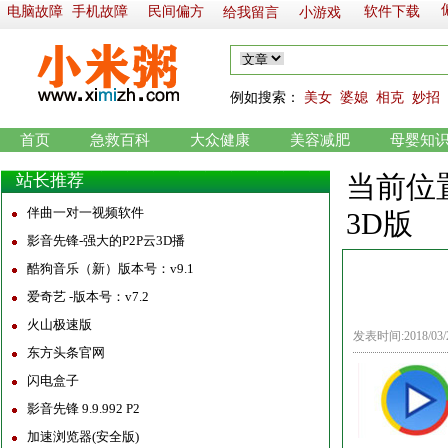
电脑故障
手机故障
民间偏方
软件下载
给我留言
小游戏
例如
搜索：
美女
婆媳
相克
妙招
首页
急救百科
大众健康
美容减肥
母婴知
当前位
站长推荐
伴曲一对一视频软件
3D版
影音先锋-强大的P2P云3D播
酷狗音乐（新）版本号：v9.1
爱奇艺 -版本号：v7.2
火山极速版
发表时间:2018/03
东方头条官网
闪电盒子
影音先锋 9.9.992 P2
加速浏览器(安全版)