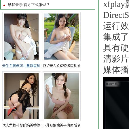
xfpl
酷我音乐 官方正式版v8.7
Dir
运行效
集成了R
具有硬
清影片
媒体播