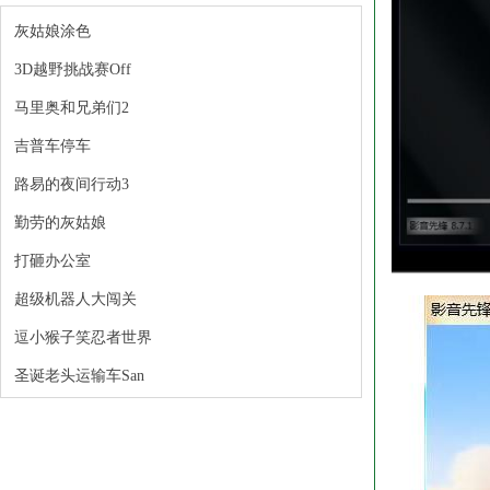
灰姑娘涂色
3D越野挑战赛Off
马里奥和兄弟们2
吉普车停车
路易的夜间行动3
勤劳的灰姑娘
打砸办公室
超级机器人大闯关
逗小猴子笑忍者世界
圣诞老头运输车San