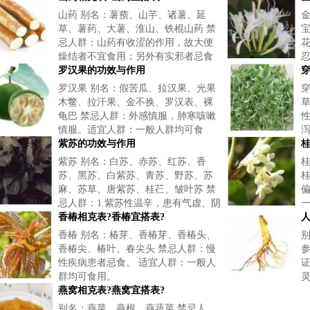
山药 别名：薯蓣、山芋、诸薯、延
草、薯药、大薯、淮山、铁棍山药 禁
忌人群：山药有收涩的作用，故大便
燥结者不宜食用；另外有实邪者忌食
山药。适宜人群：一般人群均可食
罗汉果的功效与作用
用。适宜糖尿病患者、腹胀、病后虚
罗汉果 别名：假苦瓜、拉汉果、光果
弱者
木鳖、拉汗果、金不换、罗汉表、裸
龟巴 禁忌人群：外感慎服，肺寒咳嗽
慎服。适宜人群：一般人群均可食
用。尤适宜失音、扁桃体发炎、咽喉
紫苏的功效与作用
炎患者。
紫苏 别名：白苏、赤苏、红苏、香
苏、黑苏、白紫苏、青苏、野苏、苏
麻、苏草、唐紫苏、桂芢、皱叶苏 禁
忌人群：1.紫苏性温辛，患有气虚、阴
虚及温病的人也不能食用紫苏叶。2.紫
香椿相克表?香椿宜搭表?
人
苏叶不能食用过多，因紫苏含
香椿 别名：椿芽、香椿芽、香椿头、
香椿尖、椿叶、春尖头 禁忌人群：慢
性疾病患者忌食。 适宜人群：一般人
群均可食用。
燕窝相克表?燕窝宜搭表?
别名：燕菜、燕根、燕蔬菜 禁忌人