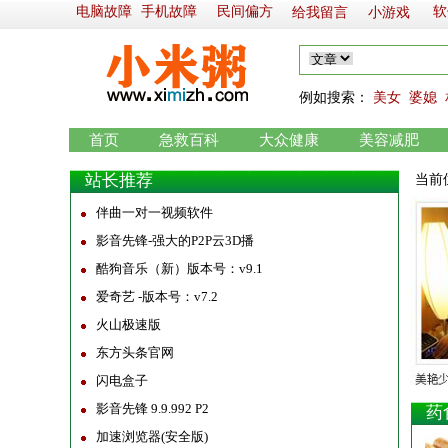
电脑故障
手机故障
民间偏方
软
给我留言
小游戏
例如
搜索：
美女
婆媳
首页
急救百科
大众健康
美容减肥
站长推荐
当前
伴曲一对一视频软件
影音先锋-强大的P2P云3D播
酷狗音乐（新）版本号：v9.1
爱奇艺 -版本号：v7.2
火山极速版
东方头条官网
闪电盒子
影音先锋 9.9.992 P2
药
加速浏览器(安全版)