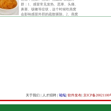
群：1、感冒常见发热、恶寒、头痛、
鼻塞、咳嗽等症状，这个时候吃燕窝
会影响感冒外邪的疏散驱除。2、燕窝
可以帮助细胞生长，延缓衰老，肿瘤
患者、癌症患者食用会加剧癌细胞的
生长
关于我们
|
人才招聘
|
论坛
|
软件发布
|
京ICP备20021100