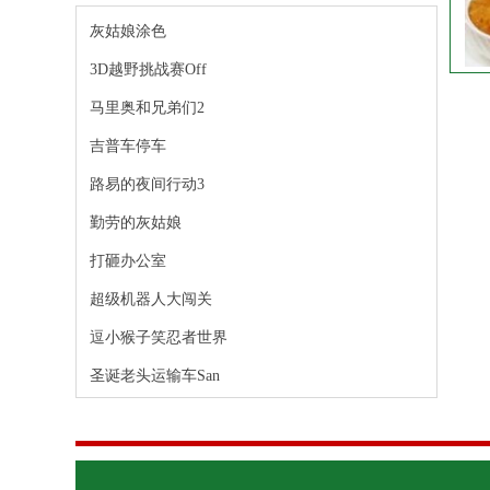
灰姑娘涂色
3D越野挑战赛Off
马里奥和兄弟们2
吉普车停车
路易的夜间行动3
勤劳的灰姑娘
打砸办公室
超级机器人大闯关
逗小猴子笑忍者世界
圣诞老头运输车San