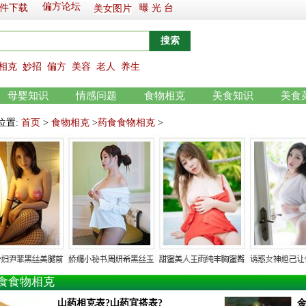
偏方论坛
件下载
曝 光 台
美女图片
相克
妙招
偏方
美容
老人
养生
母婴知识
情感问题
食物相克
美食知识
美食
位置:
首页
>
食物相克
>
药食食物相克
>
食食物相克
山药相克表?山药宜搭表?