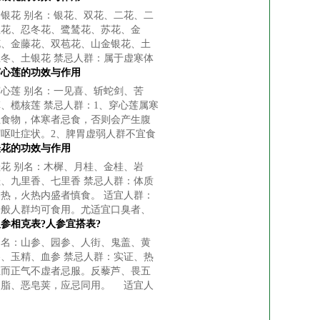
金银花 别名：银花、双花、二花、二
宝花、忍冬花、鹭鸶花、苏花、金
花、金藤花、双苞花、山金银花、土
忍冬、土银花 禁忌人群：属于虚寒体
质、经期或怀孕期间的女性不宜食用
穿心莲的功效与作用
金银花，否则会导致月经不调，影
穿心莲 别名：一见喜、斩蛇剑、苦
草、榄核莲 禁忌人群：1、穿心莲属寒
性食物，体寒者忌食，否则会产生腹
泻呕吐症状。2、脾胃虚弱人群不宜食
用，穿心莲性寒会加重患者肠胃不适
桂花的功效与作用
症状。3、穿心莲会导致头晕、恶
桂花 别名：木樨、月桂、金桂、岩
桂、九里香、七里香 禁忌人群：体质
偏热，火热内盛者慎食。 适宜人群：
一般人群均可食用。尤适宜口臭者、
牙痛者、慢性支气管炎患者。
参相克表?人参宜搭表?
别名：山参、园参、人街、鬼盖、黄
参、玉精、血参 禁忌人群：实证、热
证而正气不虚者忌服。反藜芦、畏五
灵脂、恶皂荚，应忌同用。 适宜人
群：一般人群均可食用。尤适宜身体
虚弱者、气血不足者、气短者、贫血