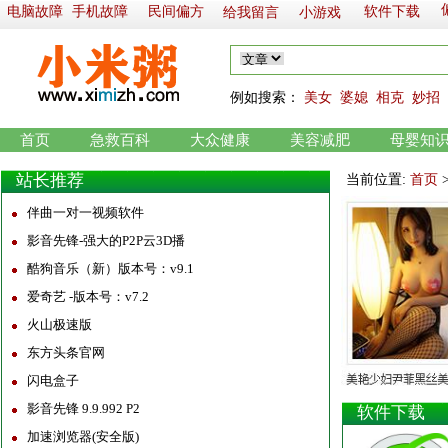
电脑故障
手机故障
民间偏方
软件下载
给我留言
小游戏
例如
搜索：
美女
婆媳
相克
妙招
首页
急救百科
大众健康
美容减肥
母婴知
站长推荐
当前位置:
首页
伴曲一对一视频软件
影音先锋-强大的P2P云3D播
酷狗音乐（新）版本号：v9.1
爱奇艺 -版本号：v7.2
火山极速版
东方头条官网
闪电盒子
影音先锋 9.9.992 P2
软件下载
加速浏览器(安全版)