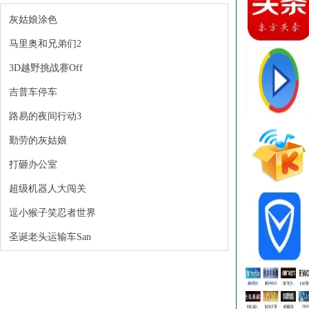
灰姑娘涂色
马里奥和兄弟们2
3D越野挑战赛Off
吉普车停车
路易的夜间行动3
勤劳的灰姑娘
打砸办公室
超级机器人大闯关
逗小猴子笑忍者世界
圣诞老头运输车San