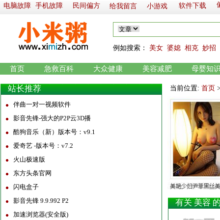
电脑故障
手机故障
民间偏方
软件下载
给我留言
小游戏
例如
搜索：
美女
婆媳
相克
妙招
首页
急救百科
大众健康
美容减肥
母婴知
站长推荐
当前位置:
首页
伴曲一对一视频软件
影音先锋-强大的P2P云3D播
酷狗音乐（新）版本号：v9.1
爱奇艺 -版本号：v7.2
火山极速版
东方头条官网
闪电盒子
影音先锋 9.9.992 P2
有关 美容 
加速浏览器(安全版)