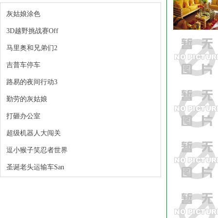
灰姑娘涂色
3D越野挑战赛Off
马里奥和兄弟们2
吉普车停车
路易的夜间行动3
勤劳的灰姑娘
打砸办公室
超级机器人大闯关
逗小猴子笑忍者世界
圣诞老头运输车San