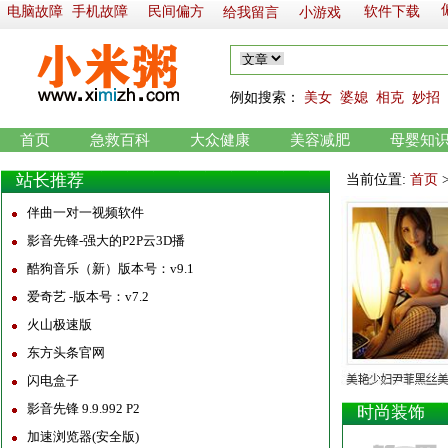
电脑故障
手机故障
民间偏方
软件下载
给我留言
小游戏
例如
搜索：
美女
婆媳
相克
妙招
首页
急救百科
大众健康
美容减肥
母婴知
站长推荐
当前位置:
首页
伴曲一对一视频软件
影音先锋-强大的P2P云3D播
酷狗音乐（新）版本号：v9.1
爱奇艺 -版本号：v7.2
火山极速版
东方头条官网
闪电盒子
影音先锋 9.9.992 P2
时尚装饰
加速浏览器(安全版)