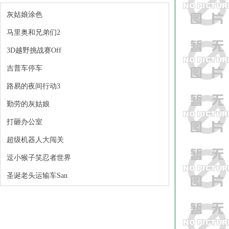
灰姑娘涂色
马里奥和兄弟们2
3D越野挑战赛Off
吉普车停车
路易的夜间行动3
勤劳的灰姑娘
打砸办公室
超级机器人大闯关
逗小猴子笑忍者世界
圣诞老头运输车San