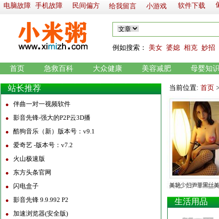
电脑故障
手机故障
民间偏方
软件下载
给我留言
小游戏
例如
搜索：
美女
婆媳
相克
妙招
首页
急救百科
大众健康
美容减肥
母婴知
站长推荐
当前位置:
首页
伴曲一对一视频软件
影音先锋-强大的P2P云3D播
酷狗音乐（新）版本号：v9.1
爱奇艺 -版本号：v7.2
火山极速版
东方头条官网
闪电盒子
影音先锋 9.9.992 P2
生活用品
加速浏览器(安全版)