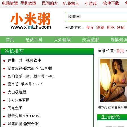
电脑故障
手机故障
民间偏方
软件下载
给我留言
小游戏
例如
搜索：
美女
婆媳
相克
妙招
首页
急救百科
大众健康
美容减肥
母婴知
站长推荐
当前位置:
首页
伴曲一对一视频软件
影音先锋-强大的P2P云3D播
酷狗音乐（新）版本号：v9.1
爱奇艺 -版本号：v7.2
火山极速版
东方头条官网
闪电盒子
影音先锋 9.9.992 P2
生活妙招
加速浏览器(安全版)