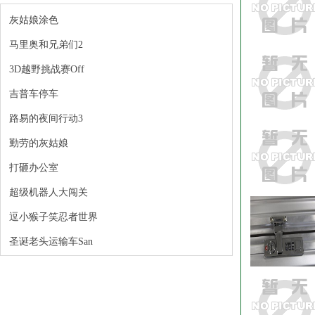
灰姑娘涂色
马里奥和兄弟们2
3D越野挑战赛Off
吉普车停车
路易的夜间行动3
勤劳的灰姑娘
打砸办公室
超级机器人大闯关
逗小猴子笑忍者世界
圣诞老头运输车San