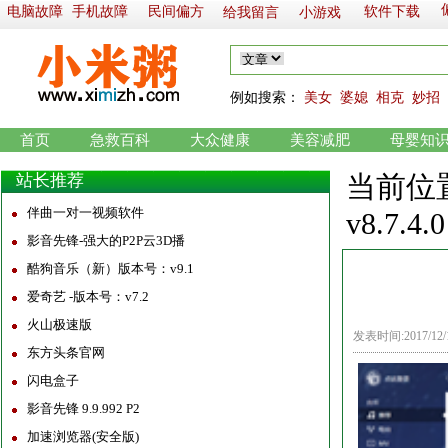
电脑故障
手机故障
民间偏方
软件下载
给我留言
小游戏
例如
搜索：
美女
婆媳
相克
妙招
首页
急救百科
大众健康
美容减肥
母婴知
当前位
站长推荐
伴曲一对一视频软件
v8.7.4.0
影音先锋-强大的P2P云3D播
酷狗音乐（新）版本号：v9.1
爱奇艺 -版本号：v7.2
火山极速版
发表时间:2017/12
东方头条官网
闪电盒子
影音先锋 9.9.992 P2
加速浏览器(安全版)