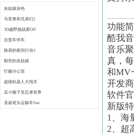
灰姑娘涂色
马里奥和兄弟们2
功能简
3D越野挑战赛Off
酷我音
吉普车停车
音乐聚
路易的夜间行动3
真，每
勤劳的灰姑娘
和MV
打砸办公室
开发商
超级机器人大闯关
软件
逗小猴子笑忍者世界
圣诞老头运输车San
新版特
1、海
2、超