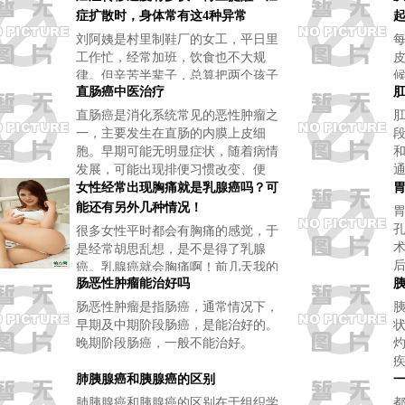
症扩散时，身体常有这4种异常
刘阿姨是村里制鞋厂的女工，平日里
工作忙，经常加班，饮食也不大规
律。但辛苦半辈子，总算把两个孩子
直肠癌中医治疗
拉扯大了，孙子孙女们也有了，算是
三代同堂。但刚入秋，刘阿姨就发现
直肠癌是消化系统常见的恶性肿瘤之
自己右膝盖时不时疼痛，刚开始还以
一，主要发生在直肠的内膜上皮细
为是风湿就
胞。早期可能无明显症状，随着病情
发展，可能出现排便习惯改变、便
血、腹部疼痛等症状。早期发现和治
女性经常出现胸痛就是乳腺癌吗？可
疗对于改善预后至关重要。
能还有另外几种情况！
很多女性平时都会有胸痛的感觉，于
是经常胡思乱想，是不是得了乳腺
癌。乳腺癌就会胸痛啊！前几天我的
肠恶性肿瘤能治好吗
一个远方的朋友网上咨询我说：“薛
儿，我这几天有点胸痛，我是不是得
肠恶性肿瘤是指肠癌，通常情况下，
乳腺炎或者乳腺癌了啊！
早期及中期阶段肠癌，是能治好的。
晚期阶段肠癌，一般不能治好。
肺胰腺癌和胰腺癌的区别
肺胰腺癌和胰腺癌的区别在于组织学