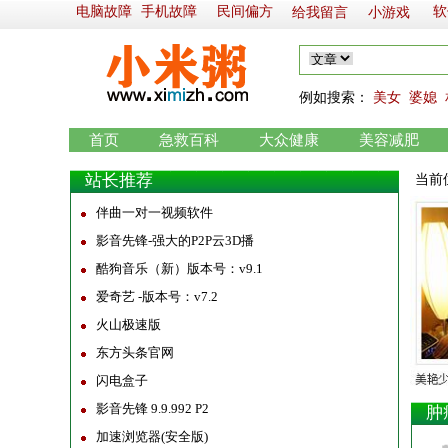
电脑故障
手机故障
民间偏方
软
给我留言
小游戏
例如
搜索：
美女
婆媳
首页
急救百科
大众健康
美容减肥
站长推荐
当前
伴曲一对一视频软件
影音先锋-强大的P2P云3D播
酷狗音乐（新）版本号：v9.1
爱奇艺 -版本号：v7.2
火山极速版
东方头条官网
闪电盒子
影音先锋 9.9.992 P2
肿
加速浏览器(安全版)