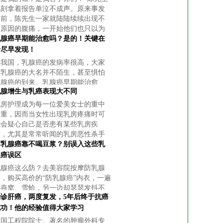
此刻拿着报告单泣不成声。原来事发
之前，陈先生一家就陆陆续续出现不
明原因的腹痛，一开始他们也只以为
是吃坏了东西，直到小儿子有次吃完
乳腺癌早期能治愈吗？是的！关键在
饭后痛的受不了，他才急忙带儿子去
于尽早发现！
医院
在我国，乳腺癌的发病率很高，大家
对乳腺癌的大名并不陌生，甚至惧怕
乳腺癌的到来。乳腺癌早期能治愈
乳腺增生与乳癌表现大不同
吗？关键在于尽早发现！
乳房护理成为每一位爱美女士的重中
之重，因而当女性出现乳房疼痛时可
能会疑心自己是否患有某些乳房疾
病，尤其是常常听闻的乳房恶性杀手
乳腺癌。
防乳腺癌靠不喝豆浆？别误入这些乳
腺癌误区
乳腺癌这么防？去美容院按摩防乳腺
癌，购买高价的“防乳腺癌”内衣，一遍
补燕窝、雪蛤，另一边却瑟瑟发抖不
确诊肝癌，两度复发，5年后终于抗癌
敢喝一杯豆浆？这样做是错的！
成功！他的经验值得大家学习
中国工程院院士、著名的肿瘤外科专