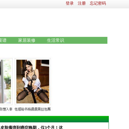
登录
注册
忘记密码
菜谱
家居装修
生活常识
从皮肤瘙痒到癌症晚期，仅3个月！这