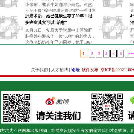
小米粥，或者牛奶咖啡小面包。虽然
不至于像“粽子吃甜还是吃咸”一样引发
者
肝癌术后，她已健康生存了50年！很
激烈battle，但是每个人都有自己的偏
好，不过近日有一项研究表示，对于
多癌症其实可以“治愈”
2
女性来说，喝豆浆可能会更
10月31日，复旦大学附属中山医院肝
肿瘤外科迎来了一位“50岁”的老病人，
这位老奶奶今年已84周岁，她于1967
年11月上旬在中山医院进行了左半肝
1
2
3
4
5
6
下
切除术，到今年正满50年，成为了世
界上肝癌术后健康生存
关于我们
|
人才招聘
|
论坛
|
软件发布
|
京ICP备20021100
偏方均为互联网和出版刊物，经网友反馈安全有效的偏方我们才会收录。