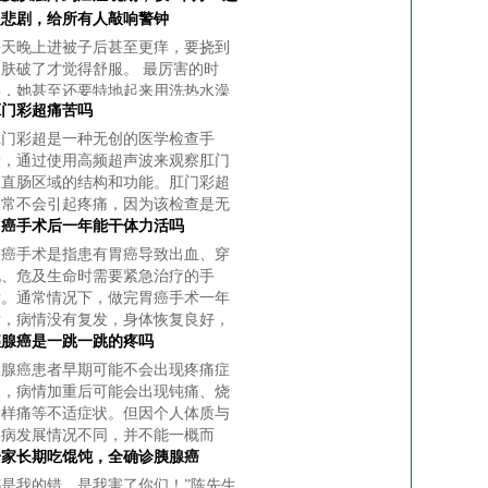
起悲剧，给所有人敲响警钟
每天晚上进被子后甚至更痒，要挠到
皮肤破了才觉得舒服。 最厉害的时
候，她甚至还要特地起来用洗热水澡
肛门彩超痛苦吗
的方式来“烫”自己，才能去睡个好觉。
肛门彩超是一种无创的医学检查手
段，通过使用高频超声波来观察肛门
和直肠区域的结构和功能。肛门彩超
通常不会引起疼痛，因为该检查是无
创的，不会对组织造成损伤。然而，
胃癌手术后一年能干体力活吗
由于个体差异，部分患者可能会感到
胃癌手术是指患有胃癌导致出血、穿
轻微的不适
孔、危及生命时需要紧急治疗的手
术。通常情况下，做完胃癌手术一年
后，病情没有复发，身体恢复良好，
胰腺癌是一跳一跳的疼吗
胰腺癌患者早期可能不会出现疼痛症
状，病情加重后可能会出现钝痛、烧
灼样痛等不适症状。但因个人体质与
疾病发展情况不同，并不能一概而
论。
一家长期吃馄饨，全确诊胰腺癌
都是我的错，是我害了你们！”陈先生