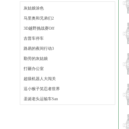
灰姑娘涂色
马里奥和兄弟们2
3D越野挑战赛Off
吉普车停车
路易的夜间行动3
勤劳的灰姑娘
打砸办公室
超级机器人大闯关
逗小猴子笑忍者世界
圣诞老头运输车San