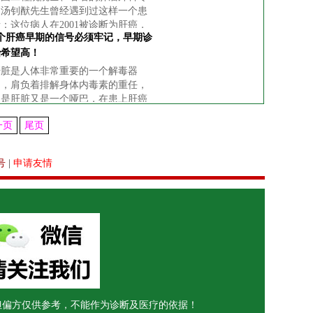
家汤钊猷先生曾经遇到过这样一个患
：这位病人在2001被诊断为肝癌，
4个肝癌早期的信号必须牢记，早期诊
第2年进行手术切除后再次复发，等
004年治疗后，第二年再次复
治希望高！
发。 对此种情况，汤钊猷先生给
肝脏是人体非常重要的一个解毒器
患者出
官，肩负着排解身体内毒素的重任，
但是肝脏又是一个哑巴，在患上肝癌
的初期不痛不痒，大家很难发现，因
一页
尾页
此大家必须对肝癌早期的信号牢记
住，这样能够帮助大家在第一时间发
现肝癌。
号
|
申请友情
但偏方仅供参考，不能作为诊断及医疗的依据！