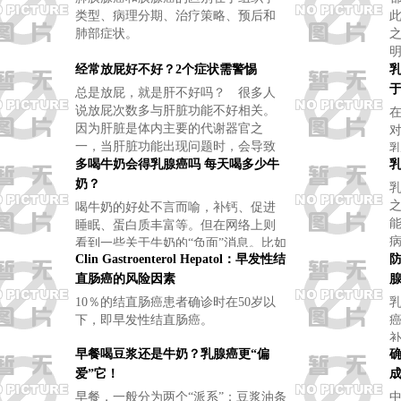
类型、病理分期、治疗策略、预后和
肺部症状。
经常放屁好不好？2个症状需警惕
总是放屁，就是肝不好吗？ 很多人
说放屁次数多与肝脏功能不好相关。
因为肝脏是体内主要的代谢器官之
一，当肝脏功能出现问题时，会导致
很多毒素无法及时代谢，大量的毒素
多喝牛奶会得乳腺癌吗 每天喝多少牛
堆积在体内，最终会让体内堆积大量
奶？
氨气，
喝牛奶的好处不言而喻，补钙、促进
睡眠、蛋白质丰富等。但在网络上则
看到一些关于牛奶的“负面”消息。比如
Clin Gastroenterol Hepatol：早发性结
说牛奶喝多了会致癌，会导致孩子糖
尿病，越喝越缺钙等等。有记者就这
直肠癌的风险因素
些疑问采访了食品安全专家，对此做
10％的结直肠癌患者确诊时在50岁以
了一
下，即早发性结直肠癌。
早餐喝豆浆还是牛奶？乳腺癌更“偏
爱”它！
早餐，一般分为两个“派系”：豆浆油条