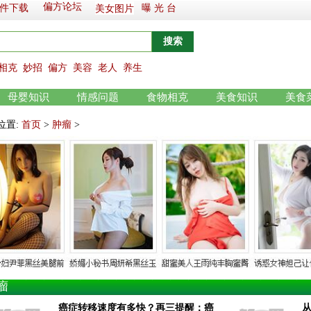
偏方论坛
件下载
曝 光 台
美女图片
相克
妙招
偏方
美容
老人
养生
母婴知识
情感问题
食物相克
美食知识
美食
位置:
首页
>
肿瘤
>
瘤
癌症转移速度有多快？再三提醒：癌