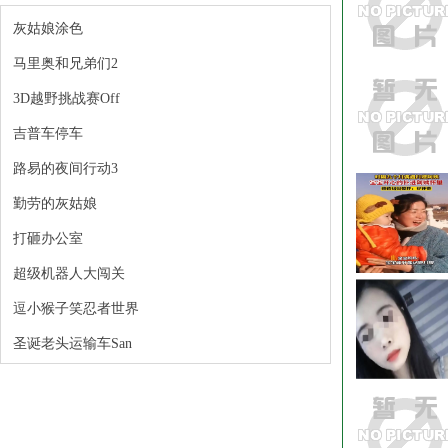
灰姑娘涂色
马里奥和兄弟们2
3D越野挑战赛Off
吉普车停车
路易的夜间行动3
勤劳的灰姑娘
打砸办公室
超级机器人大闯关
逗小猴子笑忍者世界
圣诞老头运输车San