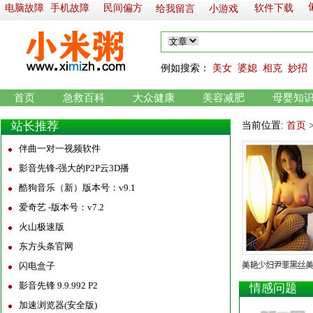
电脑故障
手机故障
民间偏方
软件下载
给我留言
小游戏
例如
搜索：
美女
婆媳
相克
妙招
首页
急救百科
大众健康
美容减肥
母婴知
站长推荐
当前位置:
首页
伴曲一对一视频软件
影音先锋-强大的P2P云3D播
酷狗音乐（新）版本号：v9.1
爱奇艺 -版本号：v7.2
火山极速版
东方头条官网
闪电盒子
影音先锋 9.9.992 P2
情感问题
加速浏览器(安全版)