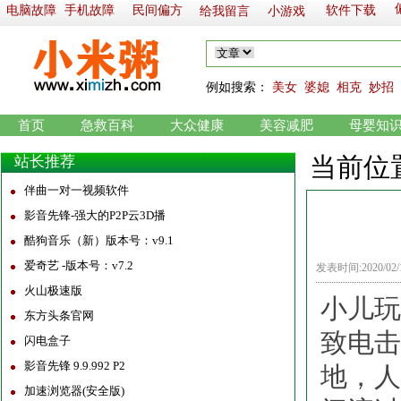
电脑故障
手机故障
民间偏方
软件下载
给我留言
小游戏
例如
搜索：
美女
婆媳
相克
妙招
首页
急救百科
大众健康
美容减肥
母婴知
当前位
站长推荐
伴曲一对一视频软件
影音先锋-强大的P2P云3D播
酷狗音乐（新）版本号：v9.1
爱奇艺 -版本号：v7.2
发表时间:2020/02
火山极速版
小儿玩
东方头条官网
致电击
闪电盒子
影音先锋 9.9.992 P2
地，人
加速浏览器(安全版)