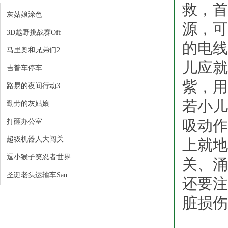
救，首
灰姑娘涂色
源，可
3D越野挑战赛Off
的电线
马里奥和兄弟们2
儿应就
吉普车停车
紫，用
路易的夜间行动3
若小儿
勤劳的灰姑娘
吸动作
打砸办公室
超级机器人大闯关
上就地
逗小猴子笑忍者世界
关、涌
圣诞老头运输车San
还要注
脏损伤