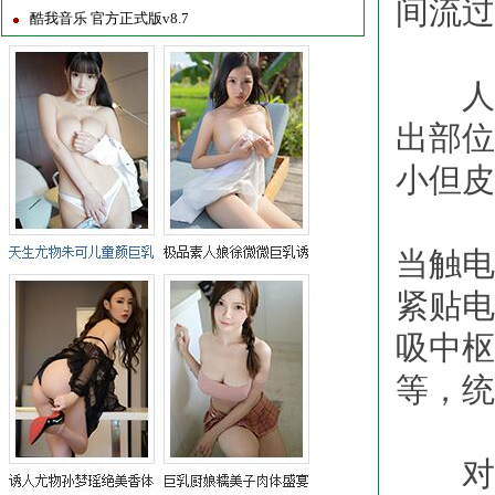
间流过
酷我音乐 官方正式版v8.7
人体
出部位
小但皮
当触电
紧贴电
吸中枢
等，统
对触