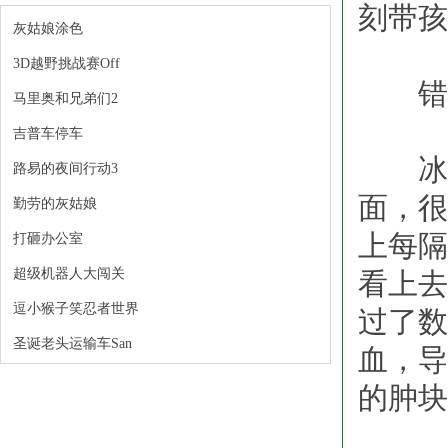
刻带孩
灰姑娘涂色
3D越野挑战赛Off
错误
马里奥和兄弟们2
吉普车停车
冰会
路易的夜间行动3
面，很
勤劳的灰姑娘
上每隔
打砸办公室
超级机器人大闯关
看上去
逗小猴子笑忍者世界
过了数
圣诞老头运输车San
血，导
的肿块