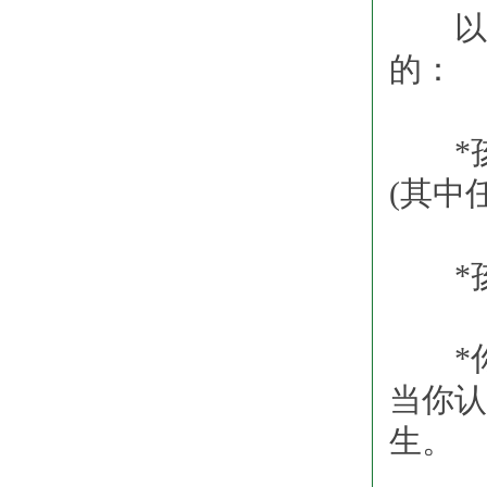
以下
的：
*孩
(其中
*孩
*你
当你认
生。