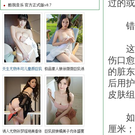
过的或
酷我音乐 官方正式版v8.7
错误
这个
伤口愈
的脏东
后用护
皮肤组
如果
厘米；