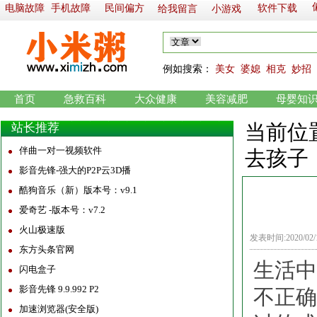
电脑故障
手机故障
民间偏方
软件下载
给我留言
小游戏
例如
搜索：
美女
婆媳
相克
妙招
首页
急救百科
大众健康
美容减肥
母婴知
当前位
站长推荐
伴曲一对一视频软件
去孩子
影音先锋-强大的P2P云3D播
酷狗音乐（新）版本号：v9.1
爱奇艺 -版本号：v7.2
火山极速版
发表时间:2020/02
东方头条官网
生活中
闪电盒子
影音先锋 9.9.992 P2
不正确
加速浏览器(安全版)